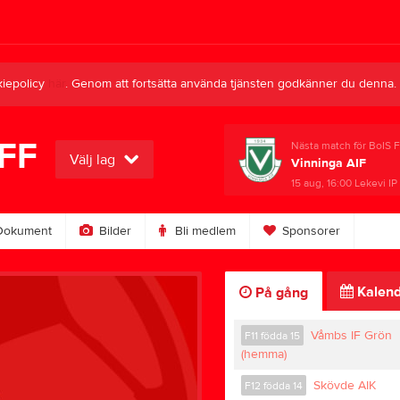
kiepolicy
här
. Genom att fortsätta använda tjänsten godkänner du denna.
 FF
Nästa match för BoIS F
Välj lag
Vinninga AIF
15 aug, 16:00
Lekevi IP
okument
Bilder
Bli medlem
Sponsorer
Kalend
På gång
Våmbs IF Grön
F11 födda 15
(hemma)
Skövde AIK
F12 födda 14