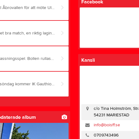
Facebook
På Lördag är det dags för toppmöte då vi beger oss till Åbrovallen för att möte Ulvåker❤️🤍 I nu läget ligger vi på samma poäng med då Ulvåker har bättre målskillnad besitter dom förstaplatsen. Detta leder som vi förstår upp till match med två otroligt taggade lag som är redo att helhjärtat kämpa för 3 poäng❤️🤍 Läs gärna i programbladet här nedan:) annars ses imorgon klocka 16! Programblad- Ulvåker
Idag var vi i Ulvåker för ett möte med deras U-lag. Vi gör en mycket bra match, en riktig laginsats där alla spelar för varandra. I första halvleken hamnar vi i underläge efter att Ulvåker gjort mål på en hörna. Vi fortsätter jobba och gör fyra mål på raken. Väldigt fina mål är det också och de kommer till genom fint passningsspel och bra avslut. I andra halvleken fortsätter vi föra matchen och vinner med 5-2 efter ett sent mål i slutminuten. Månskyttar: Klara Möller, Wilma Lans, Austeja Zemaityte, Aricha Sirichang och Elin Werner. Samtliga spelare får plusbetyg och ja Siri, ditt mål var snyggast 😂
Vi startar matchen på ett mycket bra sätt och visar direkt ett fint passningsspel. Bollen rullas snabbt och säkert inom laget, och vi skapar flera fina anfall. Efter 37 minuter kämpar sig Maja fram och spelar in en väl avvägd boll till Stina, som säkert och snyggt placerar in 1–0. I den andra halvleken kommer motståndarna in lite mer i matchen, men vi har hela tiden god kontroll på spelet. I den 57:e minuten slår Maja en hörna som passerar flera spelare framför mål. Där dyker Elsa upp och stöter in 2–0. Vi spelar stabilt matchen igenom och vinner rättvist. En stark laginsats där alla gör en bra match. ⚽👏 Ledarna
Kansli
Äntligen dags för seriematch på hemmaplan igen!! På söndag kommer IK Gauthiod på besök så ta med hela familjen och avrunda helgen med lite fin fotboll
c/o Tina Holmström, St
54231 MARIESTAD
pdaterade album
info@boisff.se
0709743496