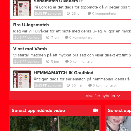
Seriematch Ulvåkers IF
BoIS FF seniorer
26 jun
0
kommentarer
Bra U-lagsmatch
BoIS FF seniorer
7 jun
0
kommentarer
Vinst mot Våmb
BoIS FF seniorer
5 jun
0
kommentarer
HEMMAMATCH IK Gauthiod
BoIS FF seniorer
30 maj
0
kommentarer
Visa fler nyheter
Senast uppladdade video
Senast up