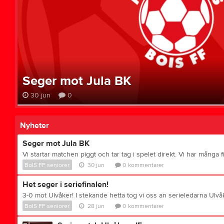
Seger mot Jula BK
30 jun
0
Nyheter
Seger mot Jula BK
BoIS FF seniorer
30 jun
0
kommentarer
Het seger i seriefinalen!
BoIS FF seniorer
28 jun
0
kommentarer