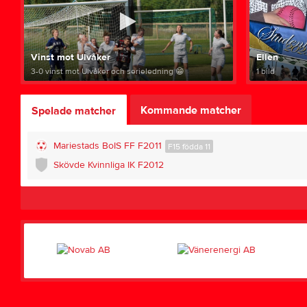
Vinst mot Ulvåker
Ellen
3-0 vinst mot Ulvåker och serieledning 😁
1 bild
Kommande matcher
Spelade matcher
Mariestads BoIS FF F2011
F15 födda 11
Skövde Kvinnliga IK F2012